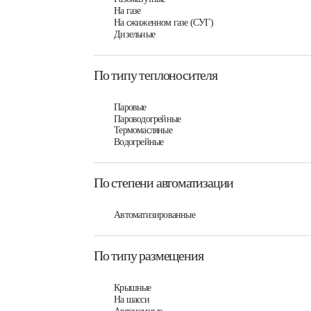
На газе
На сжиженном газе (СУГ)
Дизельные
По типу теплоносителя
Паровые
Пароводогрейные
Термомасляные
Водогрейные
По степени автоматизации
Автоматизированные
По типу размещения
Крышные
На шасси