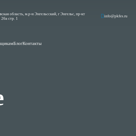
ская область, м.р-н Энгельсский, г Энгельс, пр-кт
info@pkfes.ru
 26а стр. 1
вщикам
Блог
Контакты
е