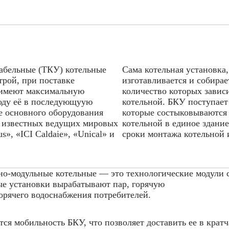
абельные (ТКУ) котельные
Сама котельная установка
рой, при поставке
изготавливается и собирае
 имеют максимальную
количество которых завис
воду её в последующуую
котельной. БКУ поступает 
ве основного оборудования
которые состыковываются 
е известных ведущих мировых
котельной в единое здани
», «IСI Caldaie», «Unical» и
сроки монтажа котельной и
но-модульные котельные — это технологические модули 
ые установки вырабатывают пар, горячую
горячего водоснабжения потребителей.
я мобильность БКУ, что позволяет доставить ее в крат