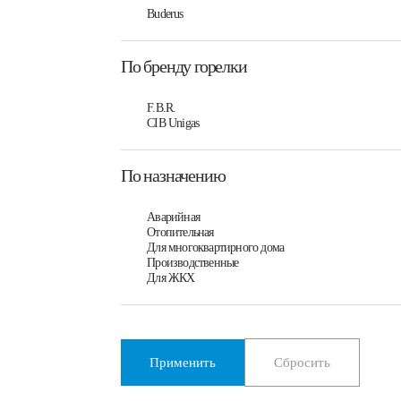
Buderus
По бренду горелки
F.B.R.
CIB Unigas
По назначению
Аварийная
Отопительная
Для многоквартирного дома
Производственные
Для ЖКХ
Применить
Сбросить