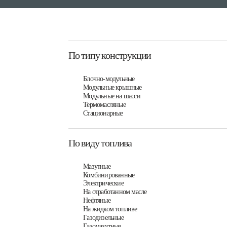
По типу конструкции
Блочно-модульные
Модульные крышные
Модульные на шасси
Термомасляные
Стационарные
По виду топлива
Мазутные
Комбинированные
Электрические
На отработанном масле
Нефтяные
На жидком топливе
Газодизельные
Газомазутные