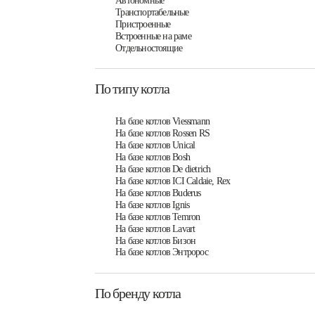
Автономные
Транспортабельные
Пристроенные
Встроенные на раме
Отдельностоящие
По типу котла
На базе котлов Viessmann
На базе котлов Rossen RS
На базе котлов Unical
На базе котлов Bosh
На базе котлов De dietrich
На базе котлов ICI Caldaie, Rex
На базе котлов Buderus
На базе котлов Ignis
На базе котлов Temron
На базе котлов Lavart
На базе котлов Бизон
На базе котлов Энтророс
По бренду котла