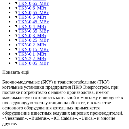
ТКУ-0,65 МВт
ТКУ-0,6 МВт
ТКУ-0,55 МВт
ТКУ-0,5 МВт
ТКУ-0,45 МВт
ТКУ-0,4 МВт
ТКУ-0,35 МВт
ТКУ-0,3 МВт
ТКУ-0,25 МВт
ТКУ-0,2 МВт
ТКУ-0,15 МВт
ТКУ-0,1 МВт
ТКУ-2,2 МВт
ТКУ-0,05 МВт
Показать ещё
Блочно-модульные (БКУ) и транспортабельные (ТКУ)
котельные установки предприятия ПКФ Энергострой, при
поставке потребителю с нашего производства, имеют
максимальную готовность котельной к монтажу и вводу её в
последующуую эксплуатацию на объекте, и в качестве
основного оборудования котельных применяется
оборудование известных ведущих мировых производителей,
«Viessmann», «Buderus», «IСI Caldaie», «Unical» и многие
другие.