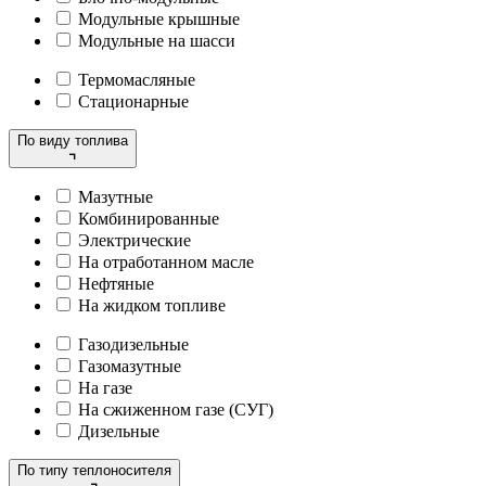
Модульные крышные
Модульные на шасси
Термомасляные
Стационарные
По виду топлива
Мазутные
Комбинированные
Электрические
На отработанном масле
Нефтяные
На жидком топливе
Газодизельные
Газомазутные
На газе
На сжиженном газе (СУГ)
Дизельные
По типу теплоносителя